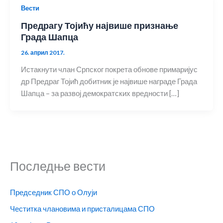
Вести
Предрагу Тојићу највише признање
Града Шапца
26. април 2017.
Истакнути члан Српског покрета обнове примаријус
др Предраг Тојић добитник је највише награде Града
Шапца – за развој демократских вредности […]
Последње вести
Председник СПО о Олуји
Честитка члановима и присталицама СПО