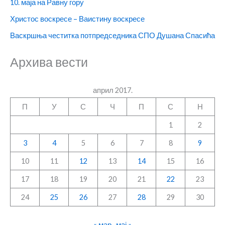
10. маја на Равну гору
Христос воскресе – Ваистину воскресе
Васкршња честитка потпредседника СПО Душана Спасића
Архива вести
април 2017.
П
У
С
Ч
П
С
Н
1
2
3
4
5
6
7
8
9
10
11
12
13
14
15
16
17
18
19
20
21
22
23
24
25
26
27
28
29
30
« мар
мај »