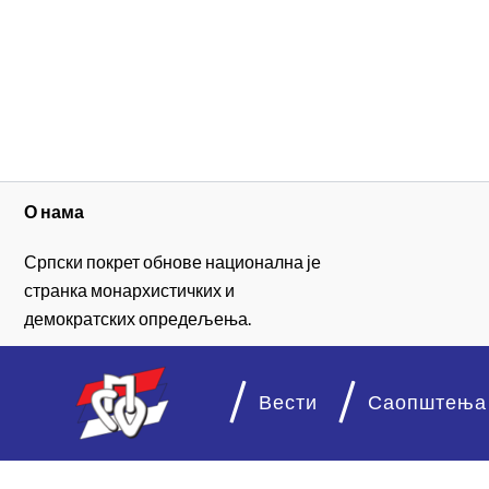
О нама
Српски покрет обнове национална је
странка монархистичких и
демократских опредељења.
Вести
Саопштења