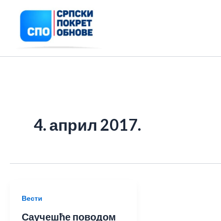
Пређи
на
садржај
4. април 2017.
Вести
Саучешће поводом