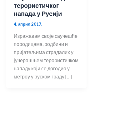
терористичког
напада у Русији
4. април 2017.
Изражавам своје саучешће
породицама, родбини и
пријатељима страдалих у
јучерашњем терористичком
нападу који се догодио у
метроу у руском граду […]