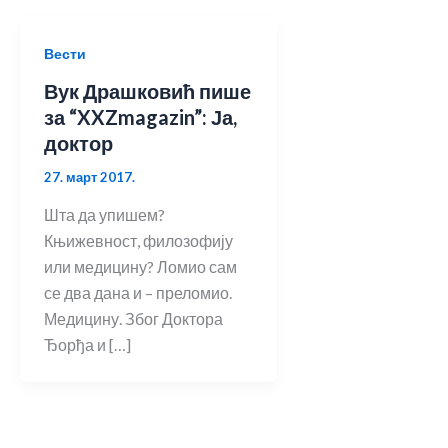
Вести
Вук Драшковић пише
за “XXZmagazin”: Ја,
доктор
27. март 2017.
Шта да упишем?
Књижевност, филозофију
или медицину? Ломио сам
се два дана и – преломио.
Медицину. Због Доктора
Ђорђа и […]