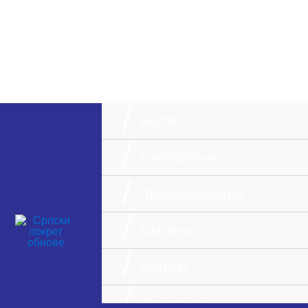
Вести
Саопштења
Председништво
О нама
Сећања
Српски покрет обнове национална је
странка монархистичких и
Контакт
демократских опредељења.
Документи