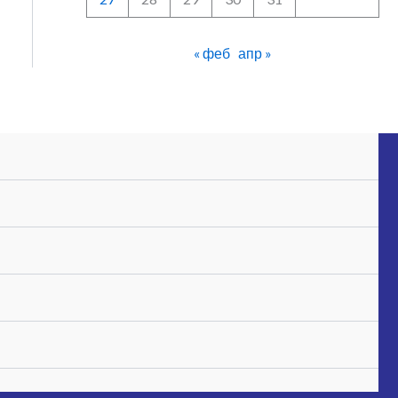
« феб
апр »
Телефон:
+381 (0)11 3283-620
Web:
www.spo.rs
Email:
info@spo.rs