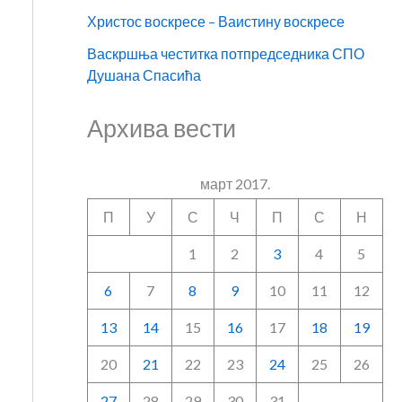
Христос воскресе – Ваистину воскресе
Васкршња честитка потпредседника СПО
Душана Спасића
Архива вести
март 2017.
П
У
С
Ч
П
С
Н
1
2
3
4
5
6
7
8
9
10
11
12
13
14
15
16
17
18
19
20
21
22
23
24
25
26
27
28
29
30
31