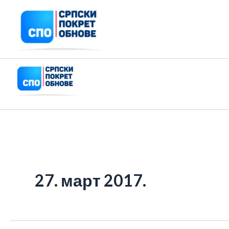
Пређи
на
садржај
27. март 2017.