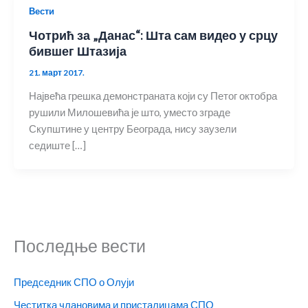
Вести
Чотрић за „Данас“: Шта сам видео у срцу
бившег Штазија
21. март 2017.
Највећа грешка демонстраната који су Петог октобра
рушили Милошевића је што, уместо зграде
Скупштине у центру Београда, нису заузели
седиште […]
Последње вести
Председник СПО о Олуји
Честитка члановима и присталицама СПО