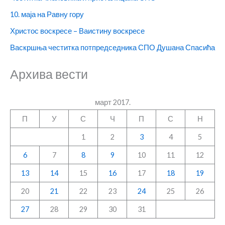
10. маја на Равну гору
Христос воскресе – Ваистину воскресе
Васкршња честитка потпредседника СПО Душана Спасића
Архива вести
март 2017.
П
У
С
Ч
П
С
Н
1
2
3
4
5
6
7
8
9
10
11
12
13
14
15
16
17
18
19
20
21
22
23
24
25
26
27
28
29
30
31