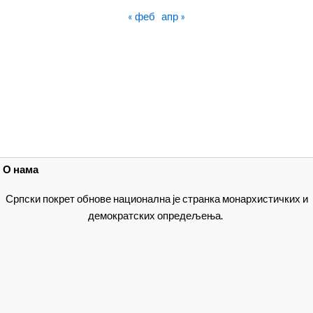
« феб
апр »
О нама
Српски покрет обнове национална је странка монархистичких и
демократских опредељења.