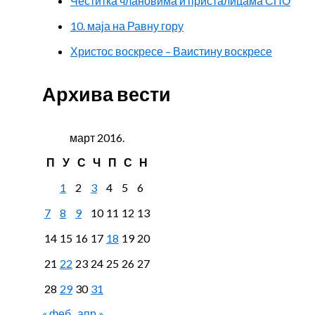
Честитка члановима и присталицама СПО
10. маја на Равну гору
Христос воскресе – Ваистину воскресе
Архива вести
март 2016.
П
У
С
Ч
П
С
Н
1
2
3
4
5
6
7
8
9
10
11
12
13
14
15
16
17
18
19
20
21
22
23
24
25
26
27
28
29
30
31
« феб
апр »