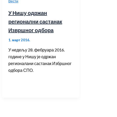
Вести
У Нишу одржан
регионални састанак
Извршног одбора
1. март 2016.
У недељу 28. фебруара 2016.
године у Нишу је одржан
регионалани састанак Избршног
одбора СПО.