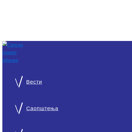
Вести
О нама
Српски покрет обнове национална је странка монархист
Саопштења