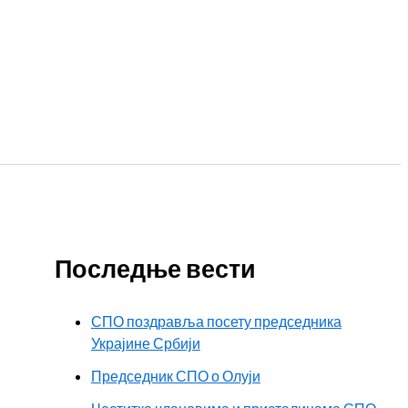
Последње вести
СПО поздравља посету председника
Украјине Србији
Председник СПО о Олуји