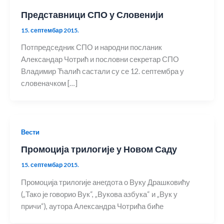
Представници СПО у Словенији
15. септембар 2015.
Потпредседник СПО и народни посланик
Александар Чотрић и пословни секретар СПО
Владимир Ћалић састали су се 12. септембра у
словеначком […]
Вести
Промоција трилогије у Новом Саду
15. септембар 2015.
Промоција трилогије анегдота о Вуку Драшковићу
(„Тако је говорио Вук“, „Вукова азбука“ и „Вук у
причи“), аутора Александра Чотрића биће