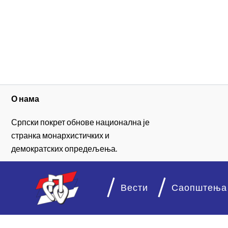
О нама
Српски покрет обнове национална је
странка монархистичких и
демократских опредељења.
Вести
Саопштења