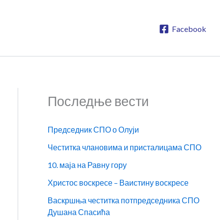
Facebook
Последње вести
Председник СПО о Олуји
Честитка члановима и присталицама СПО
10. маја на Равну гору
Христос воскресе – Ваистину воскресе
Васкршња честитка потпредседника СПО
Душана Спасића