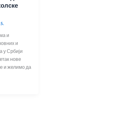
колске
5.
ма и
новних и
а у Србији
етак нове
е и желимо да