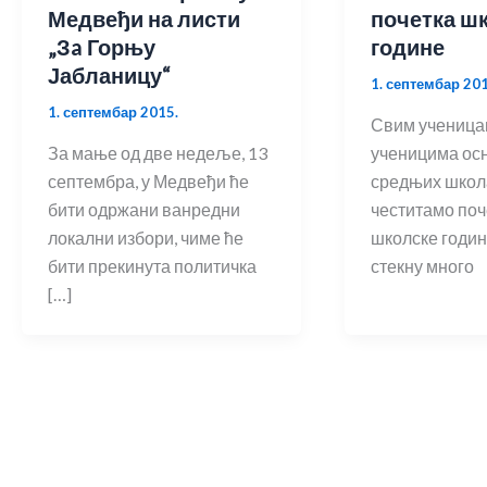
Медвеђи на листи
почетка ш
„Зa Горњу
године
Јабланицу“
1. септембар 201
1. септембар 2015.
Свим ученица
За мање од две недеље, 13
ученицима ос
септембра, у Медвеђи ће
средњих школ
бити одржани ванредни
честитамо поч
локални избори, чиме ће
школске годин
бити прекинута политичка
стекну много
[…]