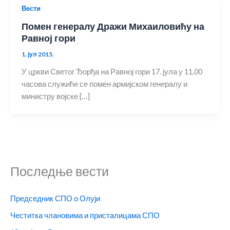
Вести
Помен генералу Дражи Михаиловићу на
Равној гори
1. јул 2015.
У цркви Светог Ђорђа на Равној гори 17. јула у 11.00
часова служиће се помен армијском генералу и
министру војске […]
Последње вести
Председник СПО о Олуји
Честитка члановима и присталицама СПО