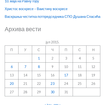
10. маја на Равну гору
Христос воскресе – Ваистину воскресе
Васкршња честитка потпредседника СПО Душана Спасића
Архива вести
јул 2015.
П
У
С
Ч
П
С
Н
1
2
3
4
5
6
7
8
9
10
11
12
13
14
15
16
17
18
19
20
21
22
23
24
25
26
27
28
29
30
31
« јун
авг »