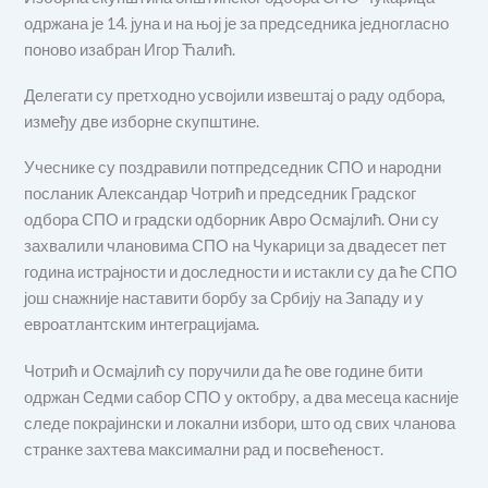
одржана је 14. јуна и на њој је за председника једногласно
поново изабран Игор Ћалић.
Делегати су претходно усвојили извештај о раду одбора,
између две изборне скупштине.
Учеснике су поздравили потпредседник СПО и народни
посланик Александар Чотрић и председник Градског
одбора СПО и градски одборник Авро Осмајлић. Они су
захвалили члановима СПО на Чукарици за двадесет пет
година истрајности и доследности и истакли су да ће СПО
још снажније наставити борбу за Србију на Западу и у
евроатлантским интеграцијама.
Чотрић и Осмајлић су поручили да ће ове године бити
одржан Седми сабор СПО у октобру, а два месеца касније
следе покрајински и локални избори, што од свих чланова
странке захтева максимални рад и посвећеност.