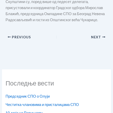
Скупштини су, поред више од педесет делегата,
присустовали и координатор Градског одбора Мирослав
Блажић, председница Омладине СПО за Београд Невена
Радосављевић и гости из Општинског већа Чукарице.
PREVIOUS
NEXT
Последње вести
Председник СПО о Олуји
Честитка члановима и присталицама СПО
10. маја на Равну гору