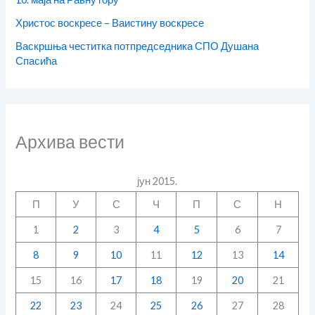
Христос воскресе – Ваистину воскресе
Васкршња честитка потпредседника СПО Душана
Спасића
Архива вести
јун 2015.
П
У
С
Ч
П
С
Н
1
2
3
4
5
6
7
8
9
10
11
12
13
14
15
16
17
18
19
20
21
22
23
24
25
26
27
28