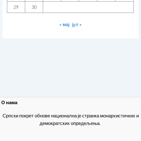
29
30
« мај
јул »
О нама
Српски покрет обнове национална је странка монархистичких и
демократских опредељења.