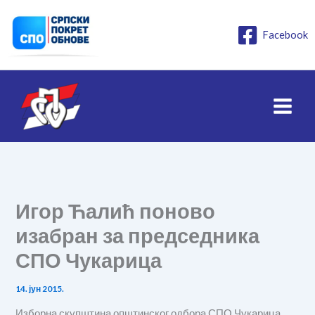
Пређи
на
Facebook
садржај
Игор Ћалић поново
изабран за председника
СПО Чукарица
14. јун 2015.
Изборна скупштина општинског одбора СПО Чукарица