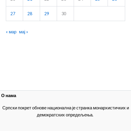
27
28
29
30
« мар
мај »
О нама
Српски покрет обнове национална је странка монархистичких и
демократских опредељења.