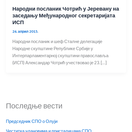
Народни посланик Чотрић у Јеревану на
заседању Међународног секретаријата
ИСП
26. април 2015.
Народни посланик и шеф Сталне делегације
Народне скупштине Републике Србије у
Интерпарламентарној скупштини православља
(ИСП) Александар Чотрић учествовао је 23. […]
Последње вести
Председник СПО о Олуји
Честитка члановима и присталицама СПО