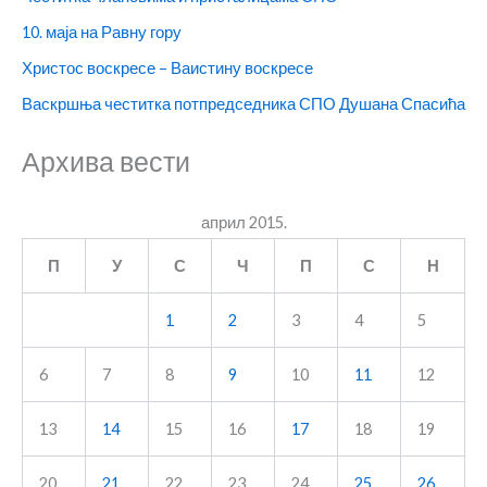
10. маја на Равну гору
Христос воскресе – Ваистину воскресе
Васкршња честитка потпредседника СПО Душана Спасића
Архива вести
април 2015.
П
У
С
Ч
П
С
Н
1
2
3
4
5
6
7
8
9
10
11
12
13
14
15
16
17
18
19
20
21
22
23
24
25
26