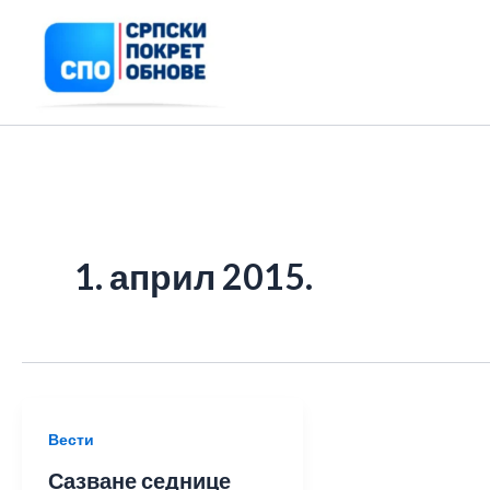
Пређи
на
садржај
1. април 2015.
Вести
Сазване седнице