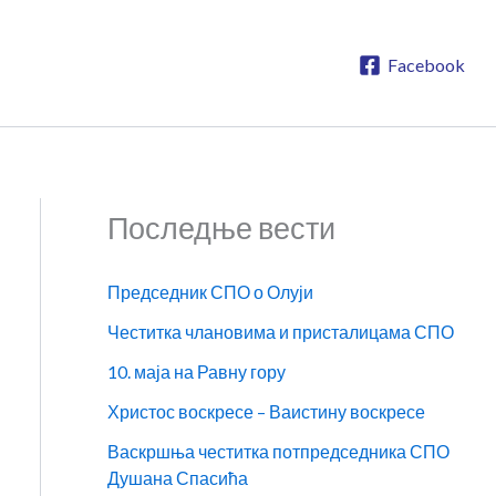
Facebook
Последње вести
Председник СПО о Олуји
Честитка члановима и присталицама СПО
10. маја на Равну гору
Христос воскресе – Ваистину воскресе
Васкршња честитка потпредседника СПО
Душана Спасића