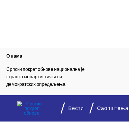
О нама
Српски покрет обнове национална је
странка монархистичких и
демократских опредељења.
Вести
Саопштења