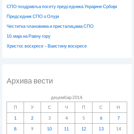
СПО поздравља посету председника Украјине Србији
Председник СПО о Олуји
Честитка члановима и присталицама СПО
10. маја на Равну гору
Христос воскресе – Ваистину воскресе
Архива вести
децембар 2014.
П
У
С
Ч
П
С
Н
1
2
3
4
5
6
7
8
9
10
11
12
13
14