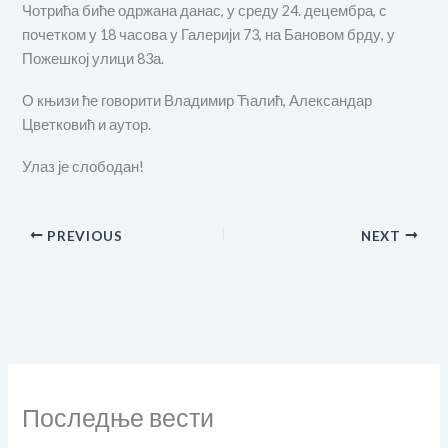
Чотрића биће одржана данас, у среду 24. децембра, с
почетком у 18 часова у Галерији 73, на Бановом брду, у
Пожешкој улици 83а.
О књизи ће говорити Владимир Ћалић, Александар
Цветковић и аутор.
Улаз је слободан!
PREVIOUS
NEXT
Последње вести