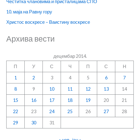
Честитка члановима и присталицама СПО
10. маја на Равну гору
Христос воскресе – Ваистину воскресе
Архива вести
децембар 2014.
П
У
С
Ч
П
С
Н
1
2
3
4
5
6
7
8
9
10
11
12
13
14
15
16
17
18
19
20
21
22
23
24
25
26
27
28
29
30
31
« нов
јан »