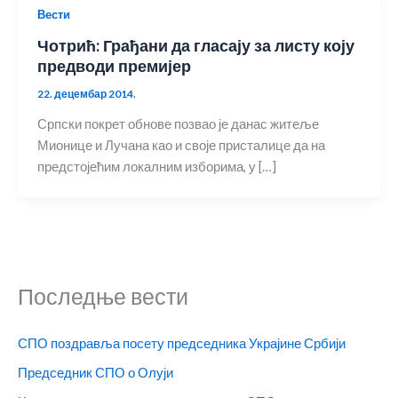
Вести
Чотрић: Грађани да гласају за листу коју
предводи премијер
22. децембар 2014.
Српски покрет обнове позвао је данас житеље
Мионице и Лучана као и своје присталице да на
предстојећим локалним изборима, у […]
Последње вести
СПО поздравља посету председника Украјине Србији
Председник СПО о Олуји