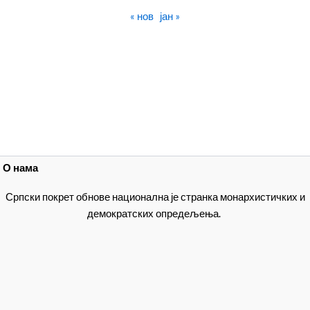
« нов
јан »
О нама
Српски покрет обнове национална је странка монархистичких и
демократских опредељења.