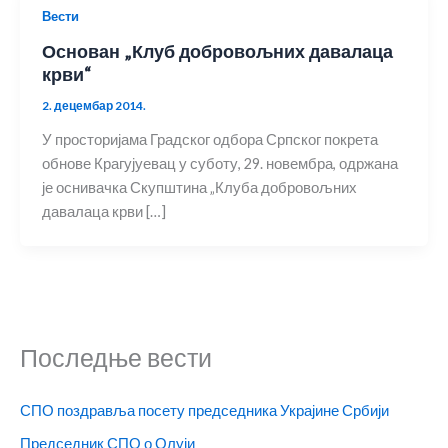
Вести
Основан „Клуб добровољних давалаца
крви“
2. децембар 2014.
У просторијама Градског одбора Српског покрета
обнове Крагујуевац у суботу, 29. новембра, одржана
је оснивачка Скупштина „Клуба добровољних
давалаца крви […]
Последње вести
СПО поздравља посету председника Украјине Србији
Председник СПО о Олуји