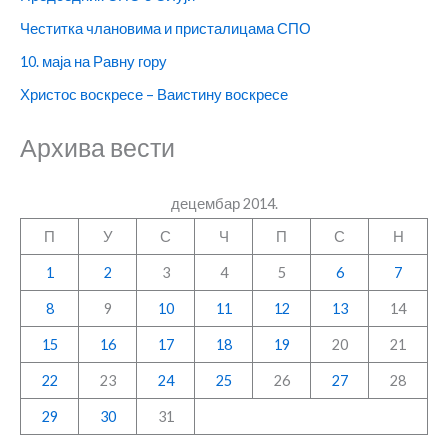
Честитка члановима и присталицама СПО
10. маја на Равну гору
Христос воскресе – Ваистину воскресе
Архива вести
децембар 2014.
П
У
С
Ч
П
С
Н
1
2
3
4
5
6
7
8
9
10
11
12
13
14
15
16
17
18
19
20
21
22
23
24
25
26
27
28
29
30
31