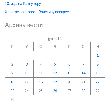
10. маја на Равну гору
Христос воскресе – Ваистину воскресе
Архива вести
јун 2014.
П
У
С
Ч
П
С
Н
1
2
3
4
5
6
7
8
9
10
11
12
13
14
15
16
17
18
19
20
21
22
23
24
25
26
27
28
29
30