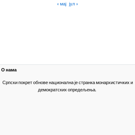
« мај
јул »
О нама
Српски покрет обнове национална је странка монархистичких и
демократских опредељења.