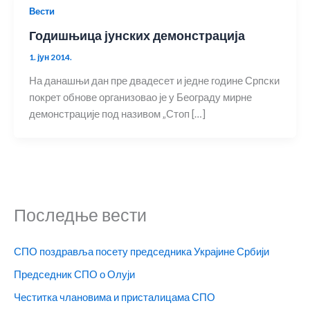
Вести
Годишњица јунских демонстрација
1. јун 2014.
На данашњи дан пре двадесет и једне године Српски
покрет обнове организовао је у Београду мирне
демонстрације под називом „Стоп […]
Последње вести
СПО поздравља посету председника Украјине Србији
Председник СПО о Олуји
Честитка члановима и присталицама СПО