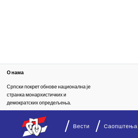
О нама
Српски покрет обнове национална је
странка монархистичких и
демократских опредељења.
Вести
Саопштења