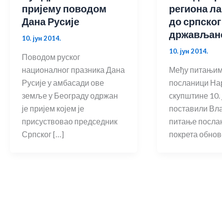
пријему поводом
региона л
Дана Русије
до српског
држављан
10. јун 2014.
10. јун 2014.
Поводом руског
националног празника Дана
Међу питањима
Русије у амбасади ове
посланици На
земље у Београду одржан
скупштине 10. 
је пријем којем је
поставили Вла
присуствовао председник
питање посла
Српског […]
покрета обно