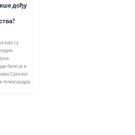
акше дођу
ства?
 које су
родне
јуна
ди било је и
ника Српског
ве Александра