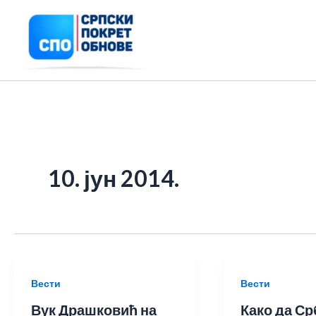
Пређи
на
садржај
10. јун 2014.
Вести
Вести
Вук Драшковић на
Како да Ср