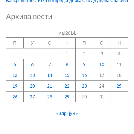
Васкршња честитка потпредседника СПО Душана Спасића
Архива вести
мај 2014.
П
У
С
Ч
П
С
Н
1
2
3
4
5
6
7
8
9
10
11
12
13
14
15
16
17
18
19
20
21
22
23
24
25
26
27
28
29
30
31
« апр
јун »