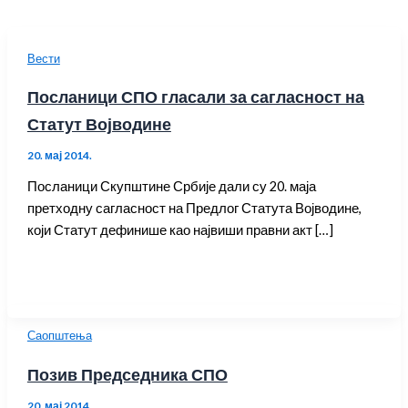
Вести
Посланици СПО гласали за сагласност на
Статут Војводине
20. мај 2014.
Посланици Скупштине Србије дали су 20. маја
претходну сагласност на Предлог Статута Војводине,
који Статут дефинише као највиши правни акт […]
Саопштења
Позив Председника СПО
20. мај 2014.