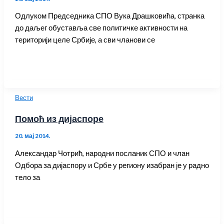
Одлуком Председника СПО Вука Драшковића, странка
до даљег обуставља све политичке активности на
територији целе Србије, а сви чланови се
Вести
Помоћ из дијаспоре
20. мај 2014.
Александар Чотрић, народни посланик СПО и члан
Одбора за дијаспору и Србе у региону изабран је у радно
тело за