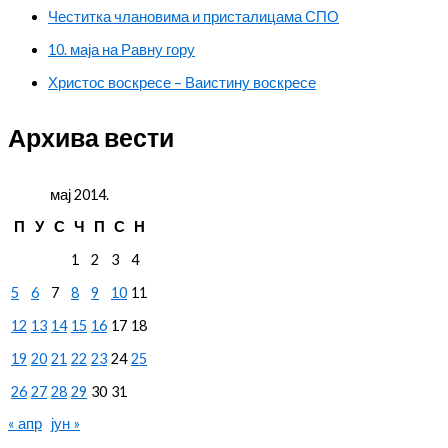
Честитка члановима и присталицама СПО
10. маја на Равну гору
Христос воскресе – Ваистину воскресе
Архива вести
мај 2014.
П
У
С
Ч
П
С
Н
1
2
3
4
5
6
7
8
9
10
11
12
13
14
15
16
17
18
19
20
21
22
23
24
25
26
27
28
29
30
31
« апр
јун »