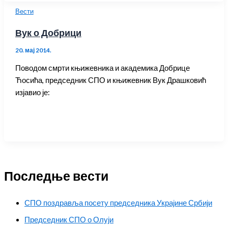
Вести
Вук о Добрици
20. мај 2014.
Поводом смрти књижевника и академика Добрице
Ћосића, председник СПО и књижевник Вук Драшковић
изјавио је:
Последње вести
СПО поздравља посету председника Украјине Србији
Председник СПО о Олуји