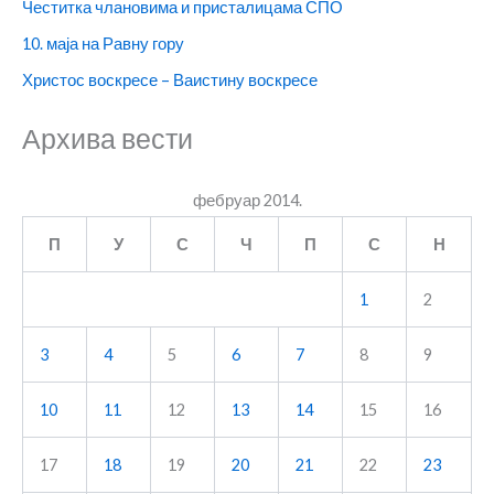
Честитка члановима и присталицама СПО
10. маја на Равну гору
Христос воскресе – Ваистину воскресе
Архива вести
фебруар 2014.
П
У
С
Ч
П
С
Н
1
2
3
4
5
6
7
8
9
10
11
12
13
14
15
16
17
18
19
20
21
22
23