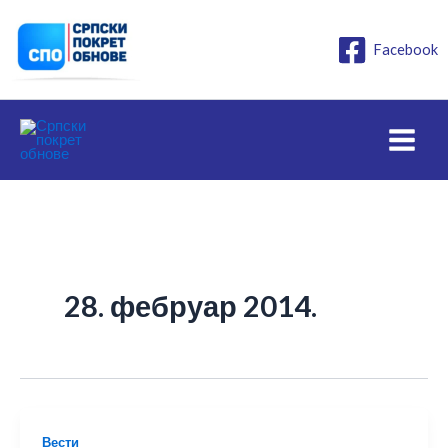
Пређи
на
Facebook
садржај
28. фебруар 2014.
Вести