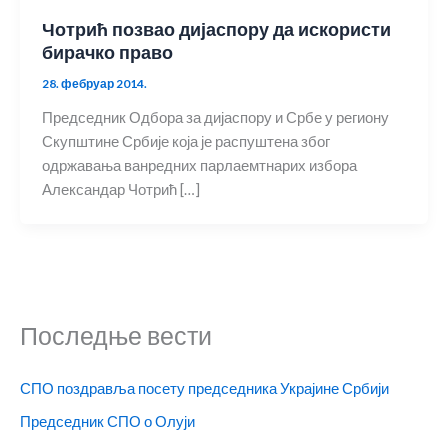
Чотрић позвао дијаспору да искористи
бирачко право
28. фебруар 2014.
Председник Одбора за дијаспору и Србе у региону
Скупштине Србије која је распуштена због
одржавања ванредних парлаемтнарих избора
Александар Чотрић […]
Последње вести
СПО поздравља посету председника Украјине Србији
Председник СПО о Олуји