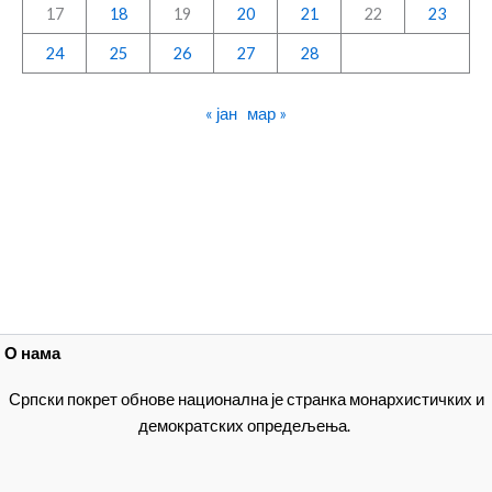
17
18
19
20
21
22
23
24
25
26
27
28
« јан
мар »
О нама
Српски покрет обнове национална је странка монархистичких и
демократских опредељења.