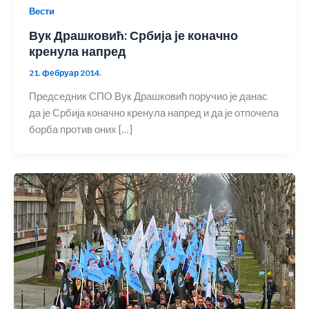
Вести
Вук Драшковић: Србија је коначно
кренула напред
21. фебруар 2014.
Председник СПО Вук Драшковић поручио је данас
да је Србија коначно кренула напред и да је отпочела
борба против оних […]