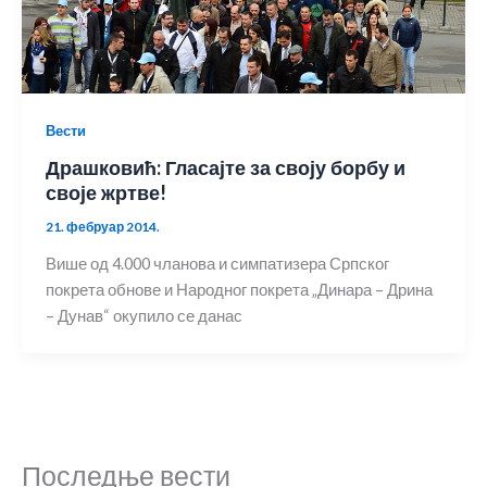
Вести
Драшковић: Гласајте за своју борбу и
своје жртве!
21. фебруар 2014.
Више од 4.000 чланова и симпатизера Српског
покрета обнове и Народног покрета „Динара – Дрина
– Дунав“ окупило се данас
Последње вести