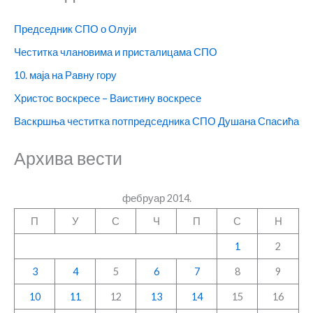
Председник СПО о Олуји
Честитка члановима и присталицама СПО
10. маја на Равну гору
Христос воскресе – Ваистину воскресе
Васкршња честитка потпредседника СПО Душана Спасића
Архива вести
фебруар 2014.
П
У
С
Ч
П
С
Н
1
2
3
4
5
6
7
8
9
10
11
12
13
14
15
16