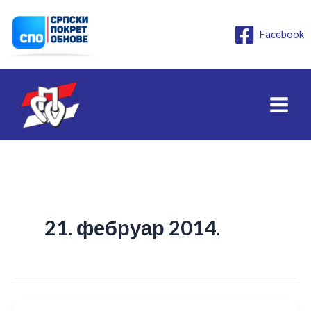
Пређи
на
Facebook
садржај
21. фебруар 2014.