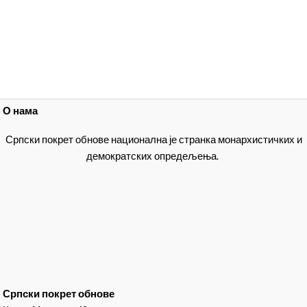
О нама
Српски покрет обнове национална је странка монархистичких и
демократских опредељења.
Српски покрет обнове