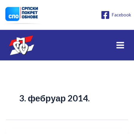
Пређи
на
Facebook
садржај
3. фебруар 2014.