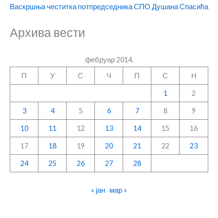
Васкршња честитка потпредседника СПО Душана Спасића
Архива вести
фебруар 2014.
П
У
С
Ч
П
С
Н
1
2
3
4
5
6
7
8
9
10
11
12
13
14
15
16
17
18
19
20
21
22
23
24
25
26
27
28
« јан
мар »