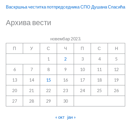
Васкршња честитка потпредседника СПО Душана Спасића
Архива вести
новембар 2023.
П
У
С
Ч
П
С
Н
1
2
3
4
5
6
7
8
9
10
11
12
13
14
15
16
17
18
19
20
21
22
23
24
25
26
27
28
29
30
« окт
јан »