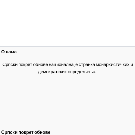
О нама
Српски покрет обнове национална је странка монархистичких и
демократских опредељења.
Српски покрет обнове