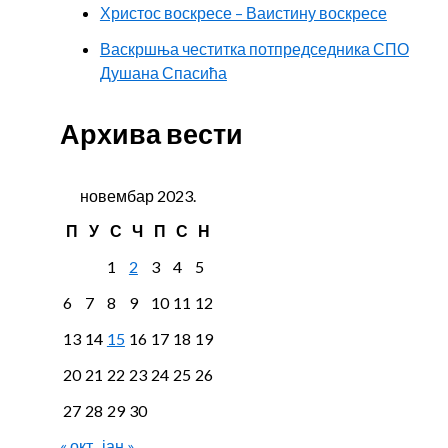
Христос воскресе – Ваистину воскресе
Васкршња честитка потпредседника СПО
Душана Спасића
Архива вести
новембар 2023.
П
У
С
Ч
П
С
Н
1
2
3
4
5
6
7
8
9
10
11
12
13
14
15
16
17
18
19
20
21
22
23
24
25
26
27
28
29
30
« окт
јан »