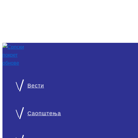
Вести
О нама
Српски покрет обнове национална је странка монархист
Саопштења