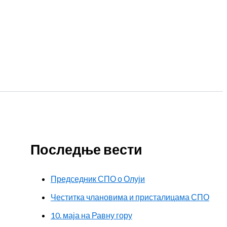
Последње вести
Председник СПО о Олуји
Честитка члановима и присталицама СПО
10. маја на Равну гору