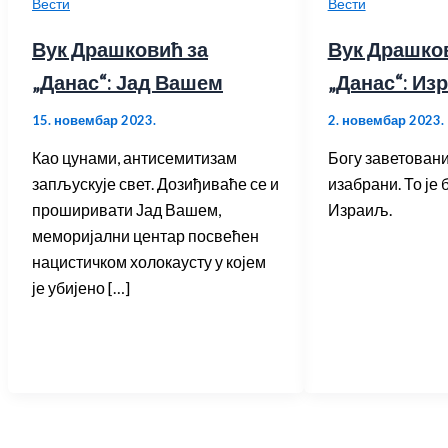
Вести
Вести
Вук Драшковић за
Вук Драшко
„Данас“: Јад Вашем
„Данас“: Из
15. новембар 2023.
2. новембар 2023.
Као цунами, антисемитизам
Богу заветовани
запљускује свет. Дозиђиваће се и
изабрани. То је 
проширивати Јад Вашем,
Израиљ.
меморијални центар посвећен
нацистичком холокаусту у којем
је убијено […]