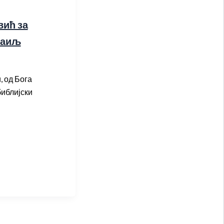
вић за
раиљ
, од Бога
библијски