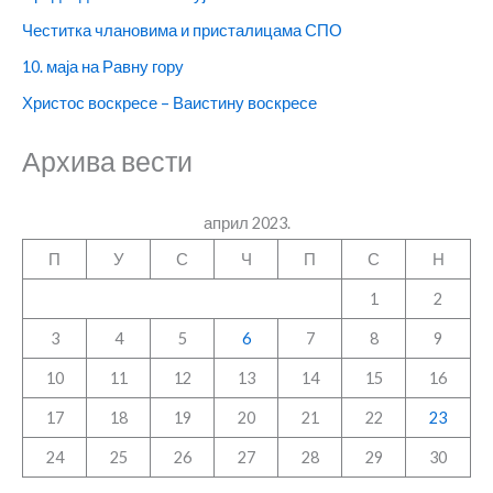
Честитка члановима и присталицама СПО
10. маја на Равну гору
Христос воскресе – Ваистину воскресе
Архива вести
април 2023.
П
У
С
Ч
П
С
Н
1
2
3
4
5
6
7
8
9
10
11
12
13
14
15
16
17
18
19
20
21
22
23
24
25
26
27
28
29
30