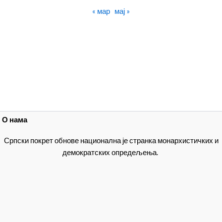
« мар
мај »
О нама
Српски покрет обнове национална је странка монархистичких и
демократских опредељења.