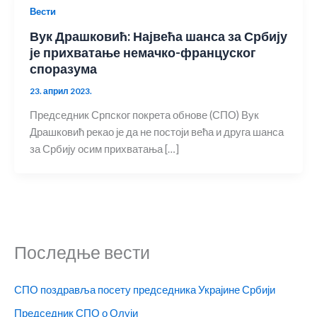
Вести
Вук Драшковић: Највећа шанса за Србију
је прихватање немачко-француског
споразума
23. април 2023.
Председник Српског покрета обнове (СПО) Вук
Драшковић рекао је да не постоји већа и друга шанса
за Србију осим прихватања […]
Последње вести
СПО поздравља посету председника Украјине Србији
Председник СПО о Олуји