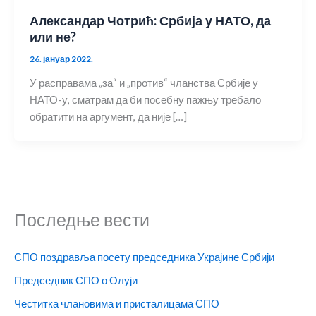
Александар Чотрић: Србија у НАТО, да
или не?
26. јануар 2022.
У расправама „за“ и „против“ чланства Србије у
НАТО-у, сматрам да би посебну пажњу требало
обратити на аргумент, да није […]
Последње вести
СПО поздравља посету председника Украјине Србији
Председник СПО о Олуји
Честитка члановима и присталицама СПО