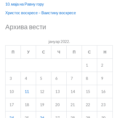
10. маја на Равну гору
Христос воскресе – Ваистину воскресе
Архива вести
јануар 2022.
П
У
С
Ч
П
С
Н
1
2
3
4
5
6
7
8
9
10
11
12
13
14
15
16
17
18
19
20
21
22
23
24
25
26
27
28
29
30