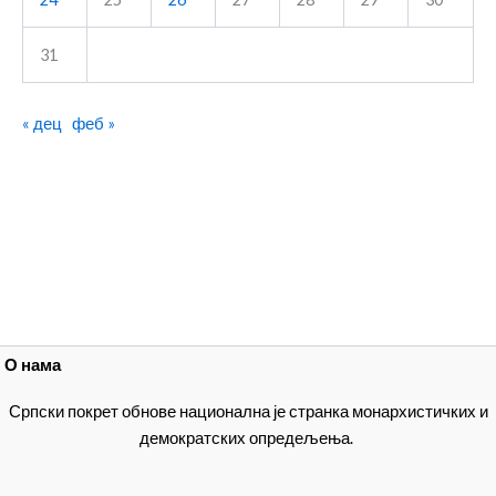
31
« дец
феб »
О нама
Српски покрет обнове национална је странка монархистичких и
демократских опредељења.