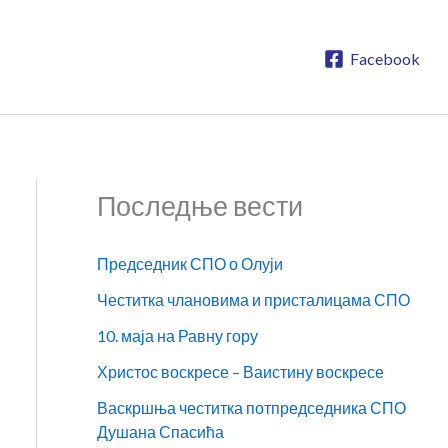
Facebook
Последње вести
Председник СПО о Олуји
Честитка члановима и присталицама СПО
10. маја на Равну гору
Христос воскресе – Ваистину воскресе
Васкршња честитка потпредседника СПО
Душана Спасића