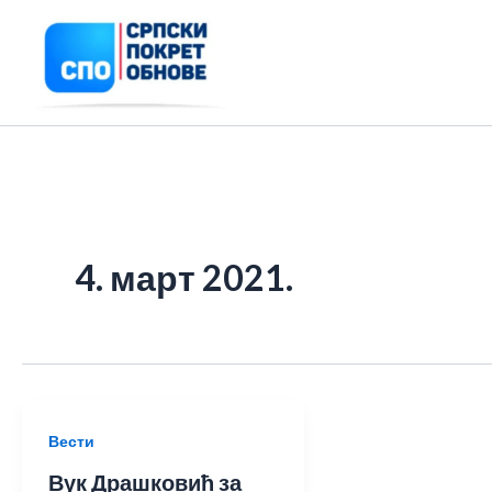
Пређи
на
садржај
4. март 2021.
Вести
Вук Драшковић за