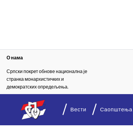
О нама
Српски покрет обнове национална је
странка монархистичких и
демократских опредељења.
Вести
Саопштења