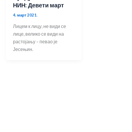
НИН: Девети март
4. март 2021.
Лицем к лицу, не види се
лице, велико се види на
растојању – певао је
Јесењин.