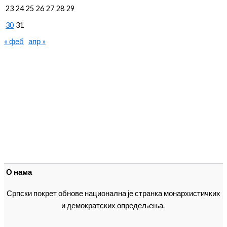
23
24
25
26
27
28
29
30
31
« феб
апр »
О нама
Српски покрет обнове национална је странка монархистичких
и демократских опредељења.