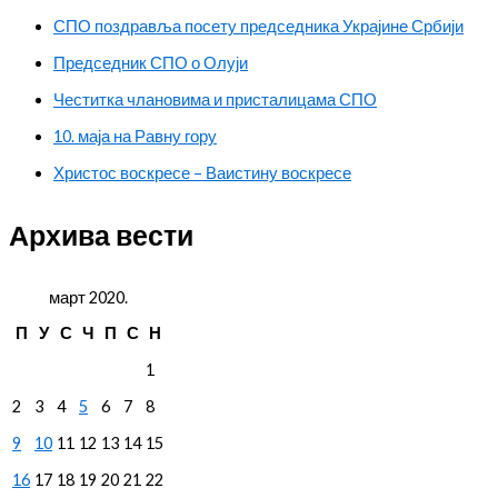
СПО поздравља посету председника Украјине Србији
Председник СПО о Олуји
Честитка члановима и присталицама СПО
10. маја на Равну гору
Христос воскресе – Ваистину воскресе
Архива вести
март 2020.
П
У
С
Ч
П
С
Н
1
2
3
4
5
6
7
8
9
10
11
12
13
14
15
16
17
18
19
20
21
22