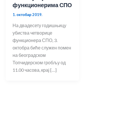
функционерима СПО
1. октобар 2019.
На двадесету годишњицу
убиства четворице
функционера СПО, 3.
октобра биће служен помен
на београдском
Топчидерском гробљу од
11.00 часова, крај […]