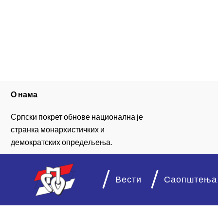
О нама
Српски покрет обнове национална је
странка монархистичких и
демократских опредељења.
Вести
Саопштења