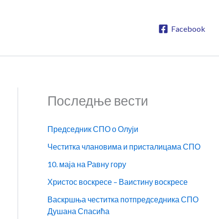
Facebook
Последње вести
Председник СПО о Олуји
Честитка члановима и присталицама СПО
10. маја на Равну гору
Христос воскресе – Ваистину воскресе
Васкршња честитка потпредседника СПО
Душана Спасића