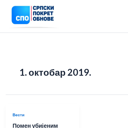
Пређи
на
садржај
1. октобар 2019.
Вести
Помен убијеним