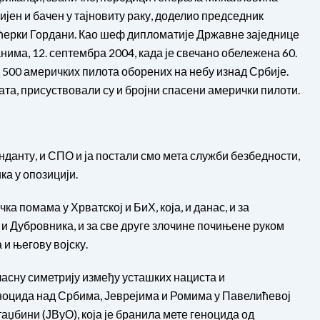
бијен и бачен у тајновиту раку, доделио председник
 кћерки Гордани. Као шеф дипломатије Државне заједнице
има, 12. септембра 2004, када је свечано обележена 60.
500 америчких пилота оборених на небу изнад Србије.
рата, присуствовали су и бројни спасени амерички пилоти.
данту, и СПО и ја постали смо мета служби безбедности,
а у опозицији.
ка помама у Хрватској и БиХ, која, и данас, и за
 и Дубровника, и за све друге злочине почињене руком
и његову војску.
часну симетрију између усташких нациста и
оцида над Србима, Јеврејима и Ромима у Павелићевој
аџбини (ЈВуО), која је бранила мете геноцида од