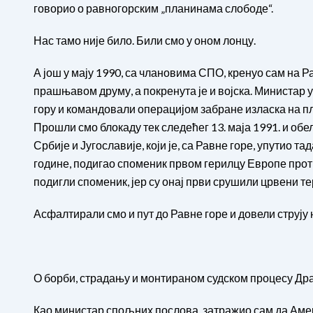
говорио о равногорским „планинама слободе“.
Нас тамо није било. Били смо у оном лонцу.
А још у мају 1990, са члановима СПО, кренуо сам на Ра
прашњавом друму, а покренута је и војска. Министар
гору и командовали операцијом забране изласка на пл
Прошли смо блокаду тек следећег 13. маја 1991. и об
Србије и Југославије, који је, са Равне горе, упутио
године, подигао споменик првом герилцу Европе про
подигли споменик, јер су онај први срушили црвени 
Асфалтирали смо и пут до Равне горе и довели струју 
О борби, страдању и монтираном судском процесу Др
Као министар спољних послова, затражио сам да Аме