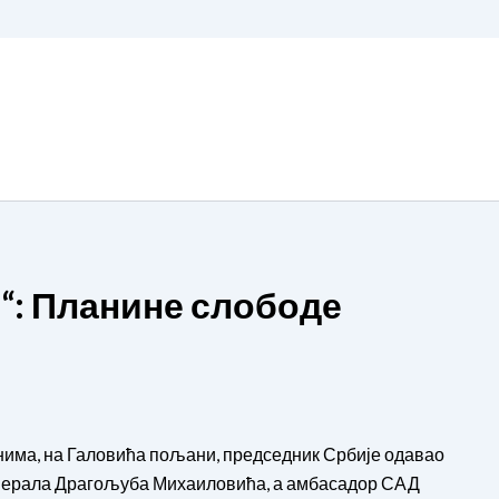
“: Планине слободе
нима, на Галовића пољани, председник Србије одавао
енерала Драгољуба Михаиловића, а амбасадор САД