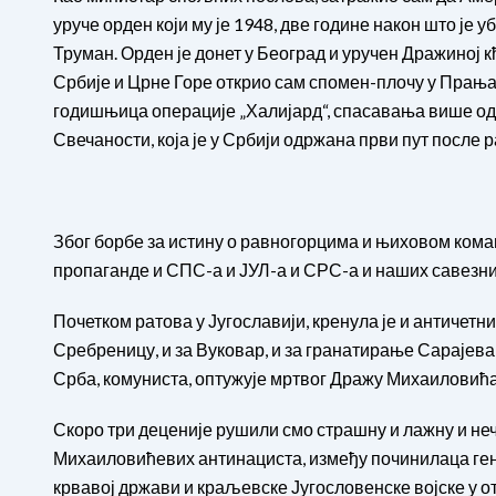
уруче орден који му је 1948, две године након што је у
Труман. Орден је донет у Београд и уручен Дражиној
Србије и Црне Горе открио сам спомен-плочу у Прањан
годишњица операције „Халијард“, спасавања више од 
Свечаности, која је у Србији одржана први пут после 
Због борбе за истину о равногорцима и њиховом коман
пропаганде и СПС-а и ЈУЛ-а и СРС-а и наших савезник
Почетком ратова у Југославији, кренула је и античетнич
Сребреницу, и за Вуковар, и за гранатирање Сарајева
Срба, комуниста, оптужује мртвог Дражу Михаиловића 
Скоро три деценије рушили смо страшну и лажну и не
Михаиловићевих антинациста, између починилаца ген
крвавој држави и краљевске Југословенске војске у от