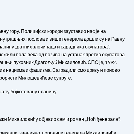
вну гору. Полицијски кордон зауставио нас је на
 унутрашњих послова и више генерала дошли су на Равну
анину „ратних злочинаца и сарадника окупатора“.
ележили пола века од позива на устанак против окупатора
 тадашњи пуковник Драгољуб Михаиловић. СПО је, 1992.
тив нацизма и фашизма. Саградили смо цркву и поново
терористи Милошевићеве супруге.
на ту бојкотовану планину.
ажи Михаиловићу објавио сам и роман „Ноћ ђенерала“.
риканци, званично, породици генерала Михаиловића