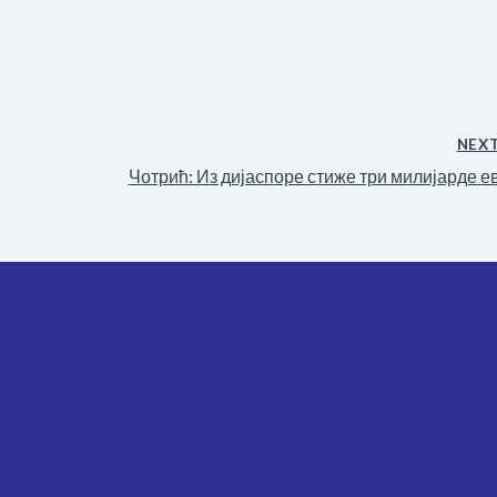
NEX
Чотрић: Из дијаспоре стиже три милијарде е
ичких и демократских опредељења.