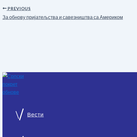
PREVIOUS
За обнову пријатељства и савезништва са Америком
Вести
О нама
Српски покрет обнове национална је странка монархист