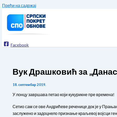
Пређи на садржај
Facebook
Вук Драшковић за „Данас
18. септембар 2019.
У лонцу завршава петао који кукурикне пре времена!
Сетио сам се ове Андрићеве реченице док је у Прања
заслужено и задоцнело признање краљевој војсци г