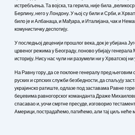
истребљења. Та војска, та герила, није била „великоср
Берлину, него у Лондону. У њој су били и Срби, и Хрват
било је и Албанаца, и Мађара, и Италијана, чак и Нем
комунистичку деспотију.
У последњој деценији прошлог века, док је убијана Ју
црвеног режима у Београду, поново убијају генерала 
историју. Нису нас чули ни разумели ни у Хрватској ни 
На Равну гору, да се поклоне генералу пред његовим 
руских и српских служби безбедности, да спаљују заст
украјинско ратиште, одлазе под заставама Равне горе
беџевима равногорског команданта Драже Михаиловић
спасавао и, уочи смртне пресуде, изговорио тестамент
Америци, пострадаћемо, патићемо, али тај циљ неће м