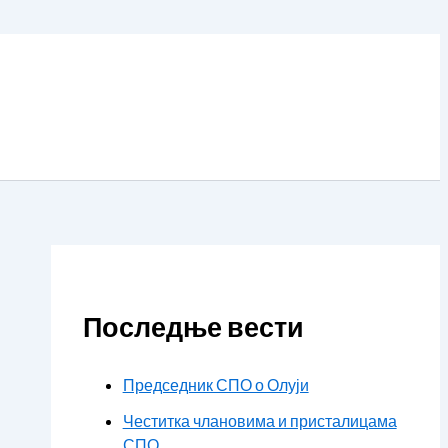
Последње вести
Председник СПО о Олуји
Честитка члановима и присталицама
СПО