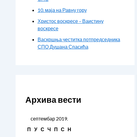
10. маја на Равну гору
Христос воскресе – Ваистину
воскресе
Васкршња честитка потпредседника
СПО Душана Спасића
Архива вести
септембар 2019.
П
У
С
Ч
П
С
Н