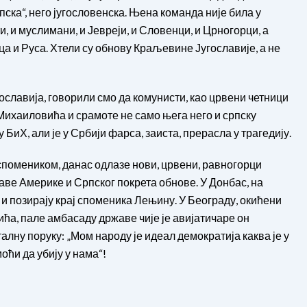
пска“, него југословенска. Њена команда није била у
и, и муслимани, и Јевреји, и Словенци, и Црногорци, а
аца и Руса. Хтели су обнову Краљевине Југославије, а не
гославија, говорили смо да комунисти, као црвени четници
Михаиловића и срамоте не само њега него и српску
у БиХ, али је у Србији фарса, заиста, прерасла у трагедију.
спомеником, данас одлазе нови, црвени, равногорци
аве Америке и Српског покрета обнове. У Донбас, на
 и позирају крај споменика Лењину. У Београду, окићени
а, пале амбасаду државе чије је авијатичаре он
алну поруку: „Мом народу је идеал демократија каква је у
оћи да убију у нама“!