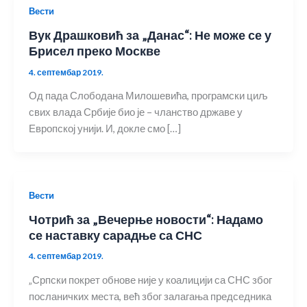
Вести
Вук Драшковић за „Данас“: Не може се у
Брисел преко Москве
4. септембар 2019.
Од пада Слободана Милошевића, програмски циљ
свих влада Србије био је – чланство државе у
Европској унији. И, докле смо […]
Вести
Чотрић за „Вечерње новости“: Надамо
се наставку сарадње са СНС
4. септембар 2019.
„Српски покрет обнове није у коалицији са СНС због
посланичких места, већ због залагања председника