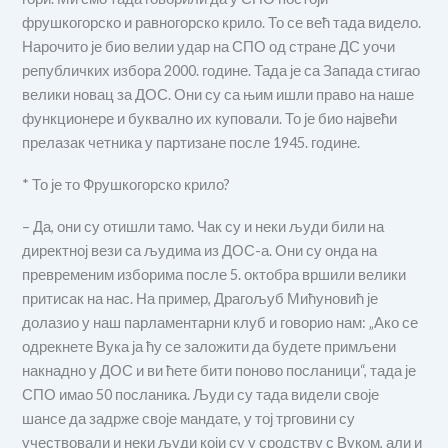
фрушкогорско и равногорско крило. То се већ тада видело.
Нарочито је био велии удар на СПО од стране ДС уочи
републичких избора 2000. године. Тада је са Запада стигао
велики новац за ДОС. Они су са њим ишли право на наше
функционере и буквално их куповали. То је био највећи
прелазак четника у партизане после 1945. године.
* То је то Фрушкогорско крило?
– Да, они су отишли тамо. Чак су и неки људи били на
директној вези са људима из ДОС-а. Они су онда на
превременим изборима после 5. октобра вршили велики
притисак на нас. На пример, Драгољуб Мићуновић је
долазио у наш парламентарни клуб и говорио нам: „Ако се
одрекнете Вука ја ћу се заложити да будете примљени
накнадно у ДОС и ви ћете бити поново посланици“, тада је
СПО имао 50 посланика. Људи су тада видели своје
шансе да задрже своје мандате, у тој трговини су
учествовали и неки људи који су у сродству с Вуком, али и