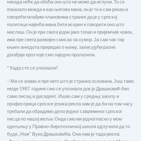
никада неће да обећа оно што не може да испуни. То се
показало можда и као његова мана, он је то и сам рекао и
говорећи млађим члановима странке да је у српској
политици највећа мана бити искрен и говорити оно што
мислиш. Он је пре свега један јако топао и пријемчив човек,
има пре свега развијен смисао за хумор. Ја сам чак тир
књиге анегдота приредио о њему, записујући разне
догађаје кроз које смо заједно пролазили.
* Када сте се упознали?
– Ми се знамо и пре него што је странка основана. Још тамо
негде 1987. године смо се упознали док је Драшковић био
само писац и дисидент. Ишао сам у средњу школу и
професорица српског језика рекла нам је да би на том часу
требали да обрадимо дело једног савременог српског
писца по нашој жељи. Онда смо ми једногласно у мом
одељењу у Правно-биротехничкој школи одлучили да то
буде „Нож“ Вука Драшковића. Она нам је тада рекла: