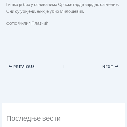
Гишка је био у оснивачима Српске гарде заједно са Белим.
Они су убијени, њих је убио Милошевић.
фото: Филип Плавчић
PREVIOUS
NEXT
Последње вести