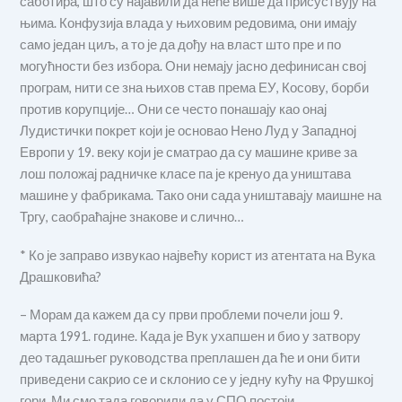
саботира, што су најавили да неће више да присуствују на
њима. Конфузија влада у њиховим редовима, они имају
само један циљ, а то је да дођу на власт што пре и по
могућности без избора. Они немају јасно дефинисан свој
програм, нити се зна њихов став према ЕУ, Косову, борби
против корупције… Они се често понашају као онај
Лудистички покрет који је основао Нено Луд у Западној
Европи у 19. веку који је сматрао да су машине криве за
лош положај радничке класе па је кренуо да уништава
машине у фабрикама. Тако они сада уништавају маишне на
Тргу, саобраћајне знакове и слично…
* Ко је заправо извукао највећу корист из атентата на Вука
Драшковића?
– Морам да кажем да су први проблеми почели још 9.
марта 1991. године. Када је Вук ухапшен и био у затвору
део тадашњег руководства преплашен да ће и они бити
приведени сакрио се и склонио се у једну кућу на Фрушкој
гори. Ми смо тада говорили да у СПО постоји