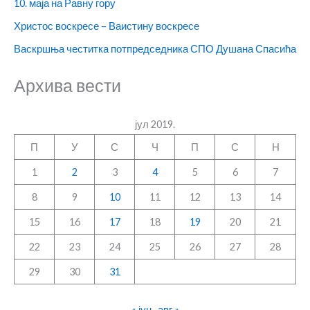
10. маја на Равну гору
Христос воскресе – Ваистину воскресе
Васкршња честитка потпредседника СПО Душана Спасића
Архива вести
јул 2019.
П
У
С
Ч
П
С
Н
1
2
3
4
5
6
7
8
9
10
11
12
13
14
15
16
17
18
19
20
21
22
23
24
25
26
27
28
29
30
31
« јун
авг »