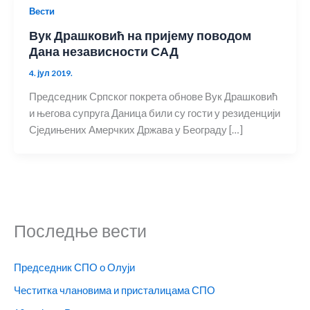
Вести
Вук Драшковић на пријему поводом
Дана независности САД
4. јул 2019.
Председник Српског покрета обнове Вук Драшковић
и његова супруга Даница били су гости у резиденцији
Сједињених Амерчких Држава у Београду […]
Последње вести
Председник СПО о Олуји
Честитка члановима и присталицама СПО