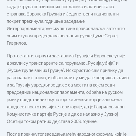
када је група опозиционих посланика и активиста из
странака Европска Грузија и Јединствени национални
покрет прекинула годишње заседање
Интерпарламентарне скупштине православља, зато што
овим скупом председава посланик руске Думе Сергеј
Гаврилов.
Протестанти, огрнути заставама Грузије и Европске уније
држали су транспаренте са порукама: „Русија убија“ и
„Руске трупе ван из Грузије“. Искористио сам прилику да
разговарам с њима, и објаснили су ми да је неприхватљиво
и за Грузију увредљиво да се са места на којем седи
председник националног парламента, обраћа на руском
језику представник окупаторске земље која је запосела
двадесет посто грузијске територије, да је Гаврилов члан
Комунистичке партије Русије и да се налазио у Јужној
Осетији током ратних дејстава 2008. године.
После прекинутог заседања међународног форума, који је