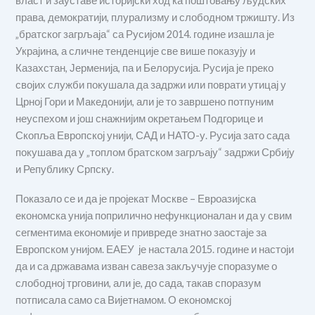
власт и зауставе историјски ход ка поштовању људских
права, демократији, плурализму и слободном тржишту. Из
„братског загрљаја“ са Русијом 2014. године изашла је
Украјина, а сличне тенденције све више показују и
Казахстан, Јерменија, па и Белорусија. Русија је преко
својих служби покушала да задржи или поврати утицај у
Црној Гори и Македонији, али је то завршено потпуним
неуспехом и још снажнијим окретањем Подгорице и
Скопља Европској унији, САД и НАТО-у. Русија зато сада
покушава да у „топлом братском загрљају“ задржи Србију
и Републику Српску.
Показало се и да је пројекат Москве – Евроазијска
економска унија поприлично нефункционалан и да у свим
сегментима економије и привреде знатно заостаје за
Европском унијом. ЕАЕУ је настала 2015. године и настоји
да и са државама изван савеза закључује споразуме о
слободној трговини, али је, до сада, такав споразум
потписала само са Вијетнамом. О економској