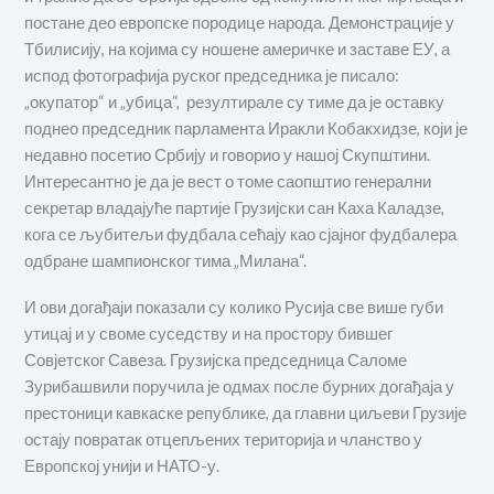
постане део европске породице народа. Демонстрације у
Тбилисију, на којима су ношене америчке и заставе ЕУ, а
испод фотографија руског председника је писало:
„окупатор“ и „убица“, резултирале су тиме да је оставку
поднео председник парламента Иракли Кобакхидзе, који је
недавно посетио Србију и говорио у нашој Скупштини.
Интересантно је да је вест о томе саопштио генерални
секретар владајуће партије Грузијски сан Каха Каладзе,
кога се љубитељи фудбала сећају као сјајног фудбалера
одбране шампионског тима „Милана“.
И ови догађаји показали су колико Русија све више губи
утицај и у своме суседству и на простору бившег
Совјетског Савеза. Грузијска председница Саломе
Зурибашвили поручила је одмах после бурних догађаја у
престоници кавкаске републике, да главни циљеви Грузије
остају повратак отцепљених територија и чланство у
Европској унији и НАТО-у.