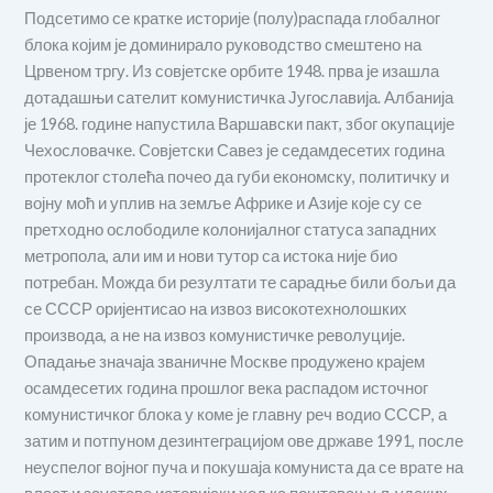
Подсетимо се кратке историје (полу)распада глобалног
блока којим је доминирало руководство смештено на
Црвеном тргу. Из совјетске орбите 1948. прва је изашла
дотадашњи сателит комунистичка Југославија. Албанија
је 1968. године напустила Варшавски пакт, због окупације
Чехословачке. Совјетски Савез је седамдесетих година
протеклог столећа почео да губи економску, политичку и
војну моћ и уплив на земље Африке и Азије које су се
претходно ослободиле колонијалног статуса западних
метропола, али им и нови тутор са истока није био
потребан. Можда би резултати те сарадње били бољи да
се СССР оријентисао на извоз високотехнолошких
производа, а не на извоз комунистичке револуције.
Опадање значаја званичне Москве продужено крајем
осамдесетих година прошлог века распадом источног
комунистичког блока у коме је главну реч водио СССР, а
затим и потпуном дезинтеграцијом ове државе 1991, после
неуспелог војног пуча и покушаја комуниста да се врате на