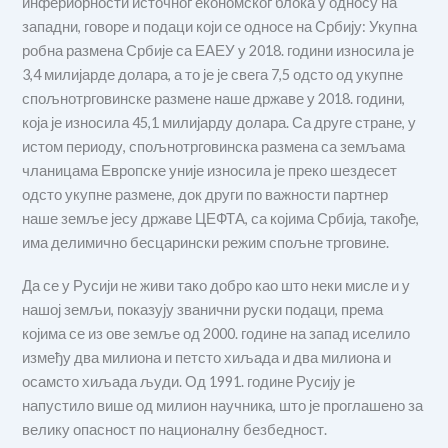
инфериорности источног економског блока у односу на
западни, говоре и подаци који се односе на Србију: Укупна
робна размена Србије са ЕАЕУ у 2018. години износила је
3,4 милијарде долара, а то је је свега 7,5 одсто од укупне
спољнотрговинске размене наше државе у 2018. години,
која је износила 45,1 милијарду долара. Са друге стране, у
истом периоду, спољнотрговинска размена са земљама
чланицама Европске уније износила је преко шездесет
одсто укупне размене, док други по важности партнер
наше земље јесу државе ЦЕФТА, са којима Србија, такође,
има делимично бесцарински режим спољне трговине.
Да се у Русији не живи тако добро као што неки мисле и у
нашој земљи, показују званични руски подаци, према
којима се из ове земље од 2000. године на запад иселило
између два милиона и петсто хиљада и два милиона и
осамсто хиљада људи. Од 1991. године Русију је
напустило више од милион научника, што је проглашено за
велику опасност по националну безбедност.