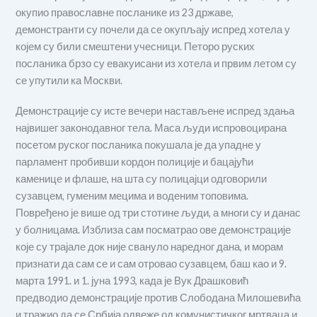
окупио православне посланике из 23 државе,
демонстранти су почели да се окупљају испред хотела у
којем су били смештени учесници. Петоро руских
посланика брзо су евакуисани из хотела и првим летом су
се упутили ка Москви.
Демонстрације су исте вечери настављене испред здања
највишег законодавног тела. Маса људи испровоцирана
посетом руског посланика покушала је да упадне у
парламент пробивши кордон полиције и бацајући
каменице и флаше, на шта су полицајци одговорили
сузавцем, гуменим мецима и воденим топовима.
Повређено је више од три стотине људи, а многи су и данас
у болницама. Изблиза сам посматрао ове демонстрације
које су трајале док није свануло наредног дана, и морам
признати да сам се и сам отровао сузавцем, баш као и 9.
марта 1991. и 1. јуна 1993, када је Вук Драшковић
предводио демонстрације против Слободана Милошевића
и тражио да се Србија одвеже од комунистичког мртваца и