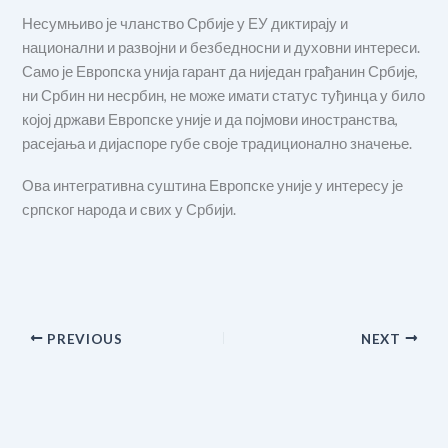
Несумњиво је чланство Србије у ЕУ диктирају и
национални и развојни и безбедносни и духовни интереси.
Само је Европска унија гарант да ниједан грађанин Србије,
ни Србин ни несрбин, не може имати статус туђинца у било
којој држави Европске уније и да појмови иностранства,
расејања и дијаспоре губе своје традиционално значење.
Ова интегративна суштина Европске уније у интересу је
српског народа и свих у Србији.
PREVIOUS
NEXT