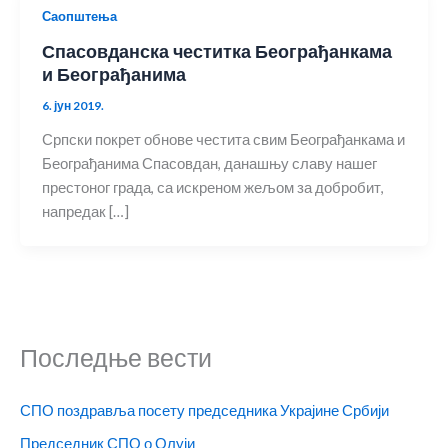
Саопштења
Спасовданска честитка Београђанкама
и Београђанима
6. јун 2019.
Српски покрет обнове честита свим Београђанкама и
Београђанима Спасовдан, данашњу славу нашег
престоног града, са искреном жељом за добробит,
напредак […]
Последње вести
СПО поздравља посету председника Украјине Србији
Председник СПО о Олуји