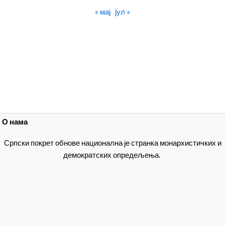
« мај
јул »
О нама
Српски покрет обнове национална је странка монархистичких и
демократских опредељења.