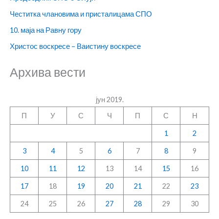
Честитка члановима и присталицама СПО
10. маја на Равну гору
Христос воскресе – Ваистину воскресе
Архива вести
јун 2019.
П
У
С
Ч
П
С
Н
1
2
3
4
5
6
7
8
9
10
11
12
13
14
15
16
17
18
19
20
21
22
23
24
25
26
27
28
29
30