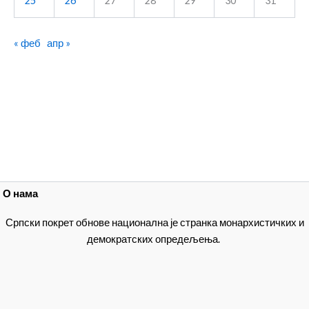
25
26
27
28
29
30
31
« феб
апр »
О нама
Српски покрет обнове национална је странка монархистичких и
демократских опредељења.