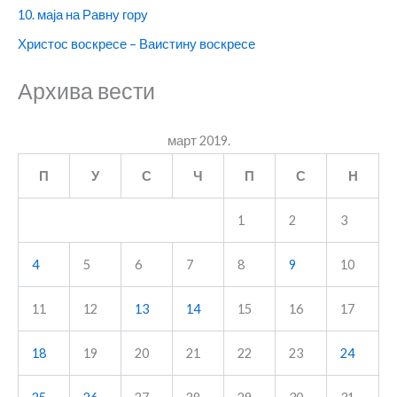
10. маја на Равну гору
Христос воскресе – Ваистину воскресе
Архива вести
март 2019.
П
У
С
Ч
П
С
Н
1
2
3
4
5
6
7
8
9
10
11
12
13
14
15
16
17
18
19
20
21
22
23
24