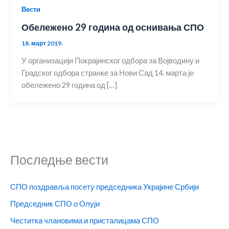
Вести
Обележено 29 година од оснивања СПО
18. март 2019.
У организацији Покрајинског одбора за Војводину и
Градског одбора странке за Нови Сад 14. марта је
обележено 29 година од […]
Последње вести
СПО поздравља посету председника Украјине Србији
Председник СПО о Олуји
Честитка члановима и присталицама СПО