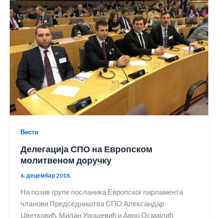
Вести
Делегација СПО на Европском
молитвеном доручку
6. децембар 2018.
На позив групе посланика Европског парламента
чланови Председништва СПО Александар
Цветковић, Милан Урошевић и Авро Осмајлић