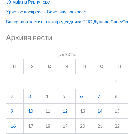
10. маја на Равну гору
Христос воскресе – Ваистину воскресе
Васкршња честитка потпредседника СПО Душана Спасића
Архива вести
јул 2018.
П
У
С
Ч
П
С
Н
1
2
3
4
5
6
7
8
9
10
11
12
13
14
15
16
17
18
19
20
21
22