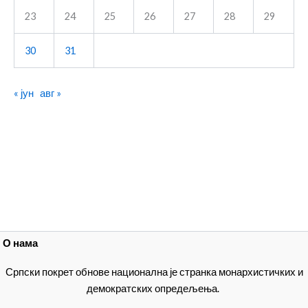
23
24
25
26
27
28
29
30
31
« јун
авг »
О нама
Српски покрет обнове национална је странка монархистичких и
демократских опредељења.