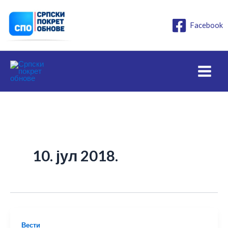
Пређи
на
Facebook
садржај
10. јул 2018.
Вести