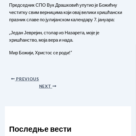
Председник СПО Вук Драшковић упутио је Божићну
честитку свим верницима који овај велики хришћански
празник славе по јулијанском календару 7. јануара:
„Један Јеврејин, столар из Назарета, моје је
хришћанство, моја вера и нада.
Мир Божији, Христос се роди!“
PREVIOUS
NEXT
Последње вести