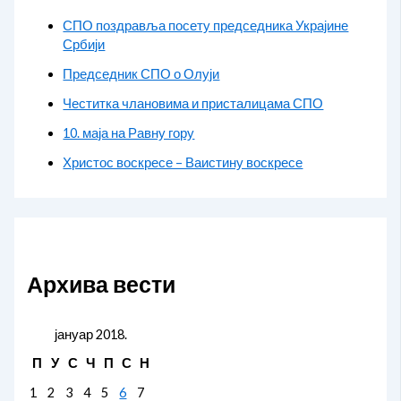
СПО поздравља посету председника Украјине
Србији
Председник СПО о Олуји
Честитка члановима и присталицама СПО
10. маја на Равну гору
Христос воскресе – Ваистину воскресе
Архива вести
јануар 2018.
П
У
С
Ч
П
С
Н
1
2
3
4
5
6
7