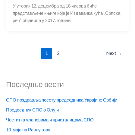
У уторак 12. децембра од 18 часова биће
представљене књиге које је Издавачка кућа „Српска
реч“ објавила у 2017. години.
1
2
Next
→
Последње вести
СПО поздравља посету председника Украјине Србији
Председник СПО о Олуји
Честитка члановима и присталицама СПО
10. маја на Равну гору