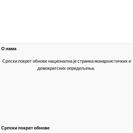
О нама
Српски покрет обнове национална је странка монархистичких и
демократских опредељења.
Српски покрет обнове