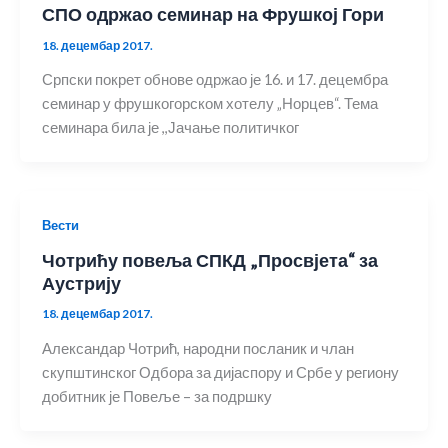
СПО одржао семинар на Фрушкој Гори
18. децембар 2017.
Српски покрет обнове одржао је 16. и 17. децембра
семинар у фрушкогорском хотелу „Норцев“. Тема
семинара била је ,,Јачање политичког
Вести
Чотрићу повеља СПКД „Просвјета“ за
Аустрију
18. децембар 2017.
Александар Чотрић, народни посланик и члан
скупштинског Одбора за дијаспору и Србе у региону
добитник је Повеље – за подршку