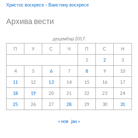
Христос воскресе – Ваистину воскресе
Архива вести
децембар 2017.
П
У
С
Ч
П
С
Н
1
2
3
4
5
6
7
8
9
10
11
12
13
14
15
16
17
18
19
20
21
22
23
24
25
26
27
28
29
30
31
« нов
јан »