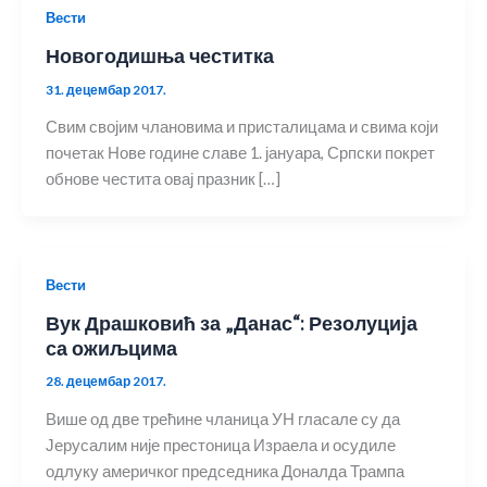
Вести
Новогодишња честитка
31. децембар 2017.
Свим својим члановима и присталицама и свима који
почетак Нове године славе 1. јануара, Српски покрет
обнове честита овај празник […]
Вести
Вук Драшковић за „Данас“: Резолуција
са ожиљцима
28. децембар 2017.
Више од две трећине чланица УН гласале су да
Јерусалим није престоница Израела и осудиле
одлуку америчког председника Доналда Трампа