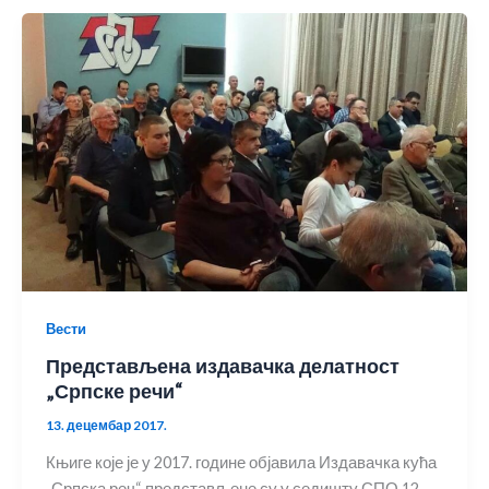
Вести
Представљена издавачка делатност
„Српске речи“
13. децембар 2017.
Књиге које је у 2017. године објавила Издавачка кућа
„Српска реч“ представљене су у седишту СПО 12.