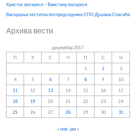
Христос воскресе – Ваистину воскресе
Васкршња честитка потпредседника СПО Душана Спасића
Архива вести
децембар 2017.
П
У
С
Ч
П
С
Н
1
2
3
4
5
6
7
8
9
10
11
12
13
14
15
16
17
18
19
20
21
22
23
24
25
26
27
28
29
30
31
« нов
јан »