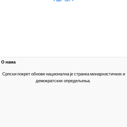
О нама
Српски покрет обнове национална је странка монархистичких и
демократских опредељења.