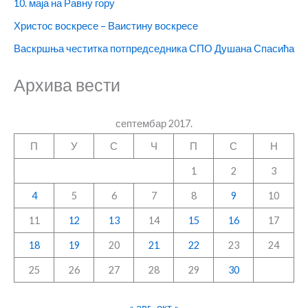
10. маја на Равну гору
Христос воскресе – Ваистину воскресе
Васкршња честитка потпредседника СПО Душана Спасића
Архива вести
септембар 2017.
П
У
С
Ч
П
С
Н
1
2
3
4
5
6
7
8
9
10
11
12
13
14
15
16
17
18
19
20
21
22
23
24
25
26
27
28
29
30
« авг
окт »