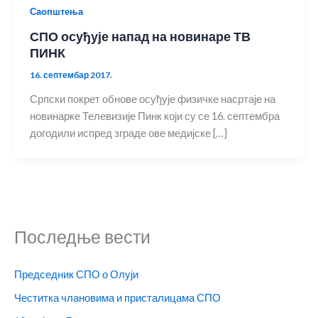
Саопштења
СПО осуђује напад на новинаре ТВ
ПИНК
16. септембар 2017.
Српски покрет обнове осуђује физичке насртаје на
новинарке Телевизије Пинк који су се 16. септембра
догодили испред зграде ове медијске […]
Последње вести
Председник СПО о Олуји
Честитка члановима и присталицама СПО