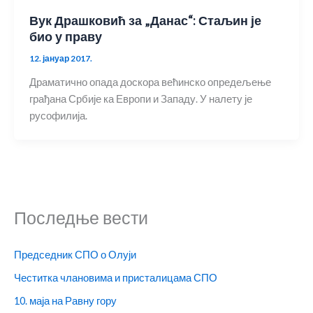
Вук Драшковић за „Данас“: Стаљин је
био у праву
12. јануар 2017.
Драматично опада доскора већинско опредељење
грађана Србије ка Европи и Западу. У налету је
русофилија.
Последње вести
Председник СПО о Олуји
Честитка члановима и присталицама СПО
10. маја на Равну гору