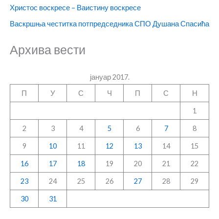
Христос воскресе – Ваистину воскресе
Васкршња честитка потпредседника СПО Душана Спасића
Архива вести
јануар 2017.
П
У
С
Ч
П
С
Н
1
2
3
4
5
6
7
8
9
10
11
12
13
14
15
16
17
18
19
20
21
22
23
24
25
26
27
28
29
30
31