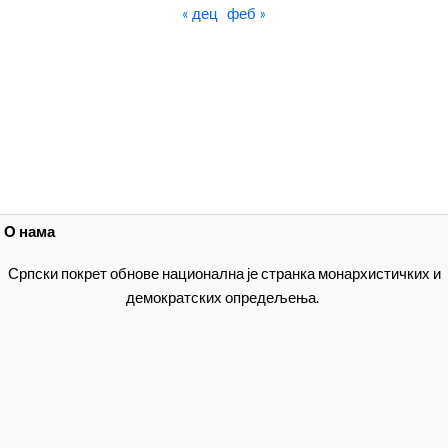
« дец
феб »
О нама
Српски покрет обнове национална је странка монархистичких и
демократских опредељења.