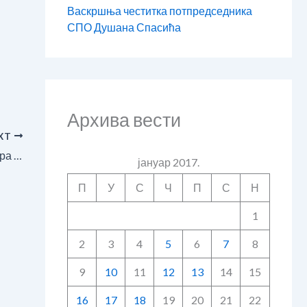
Васкршња честитка потпредседника
СПО Душана Спасића
Архива вести
XT
Вук Драшковић за „Авангарду“: Србија мора да се одвеже од злочина који су чињени у њено име
јануар 2017.
П
У
С
Ч
П
С
Н
1
2
3
4
5
6
7
8
9
10
11
12
13
14
15
16
17
18
19
20
21
22