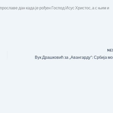
ославе дан када је рођен Господ Исус Христос, а с њим и
NE