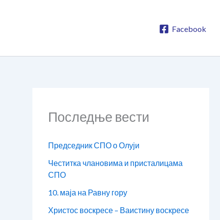
Facebook
Последње вести
Председник СПО о Олуји
Честитка члановима и присталицама
СПО
10. маја на Равну гору
Христос воскресе – Ваистину воскресе