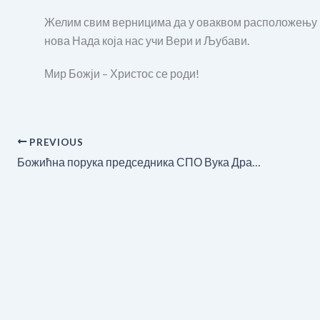
Желим свим верницима да у оваквом расположењу пр
нова Нада која нас учи Вери и Љубави.
Мир Божји – Христос се роди!
PREVIOUS
Божићна порука председника СПО Вука Драшковића