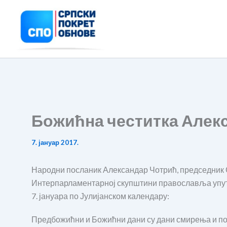
Пређи
на
садржај
Божићна честитка Алек
7. јануар 2017.
Народни посланик Александар Чотрић, председник 
Интерпарламентарној скупштини православља упутио
7. јануара по Јулијанском календару:
Предбожићни и Божићни дани су дани смирења и по