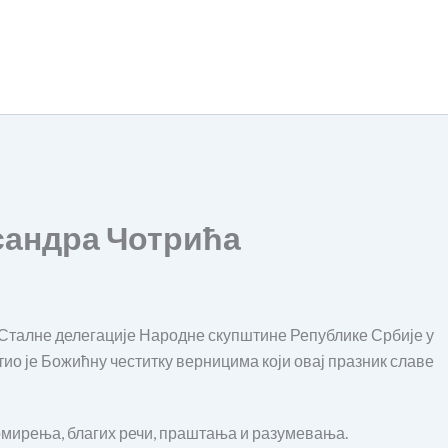
сандра Чотрића
Сталне делегације Народне скупштине Републике Србије у
 је Божићну честитку верницима који овај празник славе
мирења, благих речи, праштања и разумевања.