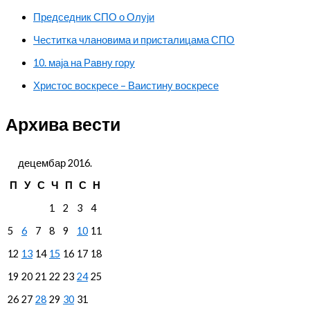
Председник СПО о Олуји
Честитка члановима и присталицама СПО
10. маја на Равну гору
Христос воскресе – Ваистину воскресе
Архива вести
децембар 2016.
П
У
С
Ч
П
С
Н
1
2
3
4
5
6
7
8
9
10
11
12
13
14
15
16
17
18
19
20
21
22
23
24
25
26
27
28
29
30
31