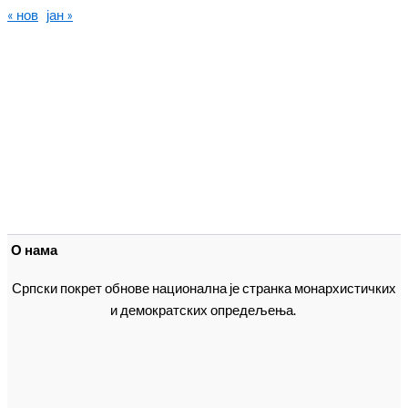
« нов
јан »
О нама
Српски покрет обнове национална је странка монархистичких
и демократских опредељења.