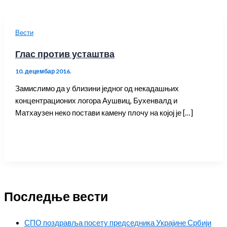
Вести
Глас против усташтва
10. децембар 2016.
Замислимо да у близини једног од некадашњих
концентрационих логора Аушвиц, Бухенвалд и
Матхаузен неко постави камену плочу на којој је […]
Последње вести
СПО поздравља посету председника Украјине Србији