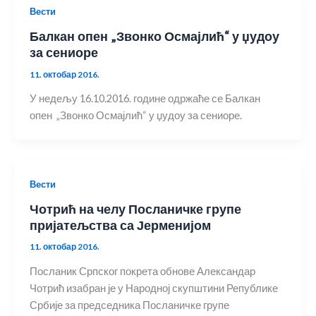
Вести
Балкан опен „Звонко Осмајлић“ у џудоу
за сениоре
11. октобар 2016.
У недељу 16.10.2016. године одржаће се Балкан
опен „Звонко Осмајлић“ у џудоу за сениоре.
Вести
Чотрић на челу Посланичке групе
пријатељства са Јерменијом
11. октобар 2016.
Посланик Српског покрета обнове Александар
Чотрић изабран је у Народној скупштини Републике
Србије за председника Посланичке групе