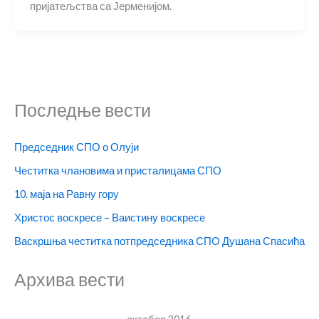
пријатељства са Јерменијом.
Последње вести
Председник СПО о Олуји
Честитка члановима и присталицама СПО
10. маја на Равну гору
Христос воскресе – Ваистину воскресе
Васкршња честитка потпредседника СПО Душана Спасића
Архива вести