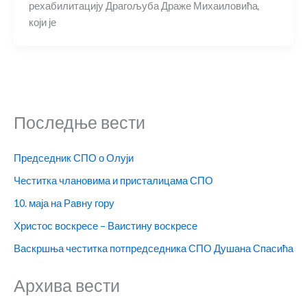
рехабилитацију Драгољуба Драже Михаиловића,
који је
Последње вести
Председник СПО о Олуји
Честитка члановима и присталицама СПО
10. маја на Равну гору
Христос воскресе – Ваистину воскресе
Васкршња честитка потпредседника СПО Душана Спасића
Архива вести