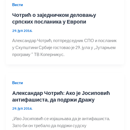
Вести
Чотрић о заједничком деловању
српских посланика у Европи
29. јул 2016.
Александар Чотрић, потпредседник СПО и посланик
у Скупштини Србије гостовао је 29. јула у „Јутарњем
програму “ ТВ Коперникус.
Вести
Александар Чотрић: Ако је Јосиповић
антифашиста, да подржи Дражу
29. јул 2016.
„Иво Јосиповић се изјашњава да је антифашиста.
Зато би он требало да подржи судску