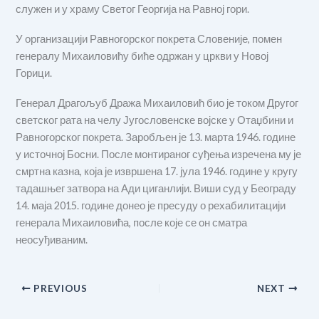
служен и у храму Светог Георгија на Равној гори.
У организацији Равногорског покрета Словеније, помен
генералу Михаиловићу биће одржан у цркви у Новој
Горици.
Генерал Драгољуб Дража Михаиловић био је током Другог
светског рата на челу Југословенске војске у Отаџбини и
Равногорског покрета. Заробљен је 13. марта 1946. године
у источној Босни. После монтираног суђења изречена му је
смртна казна, која је извршена 17. јула 1946. године у кругу
тадашњег затвора на Ади циганлији. Виши суд у Београду
14. маја 2015. године донео је пресуду о рехабилитацији
генерала Михаиловића, после које се он сматра
неосуђиваним.
PREVIOUS
NEXT