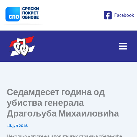
Пређи
на
Facebook
садржај
Седамдесет година од
убиства генерала
Драгољуба Михаиловића
15. јул 2016.
Неколико удружења и политичких странака обележиће