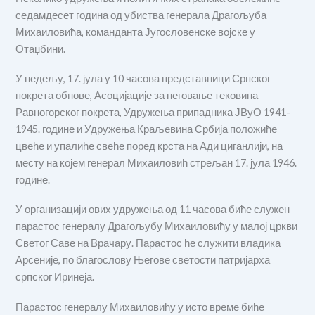
седамдесет година од убиства генерала Драгољуба
Михаиловића, команданта Југословенске војске у
Отаџбини.
У недељу, 17. јула у 10 часова представници Српског
покрета обнове, Асоцијације за неговање тековина
Равногорског покрета, Удружења припадника ЈВуО 1941-
1945. године и Удружења Краљевина Србија положиће
цвеће и упалиће свеће поред крста на Ади циганлији, на
месту на којем генерал Михаиловић стрељан 17. јула 1946.
године.
У организацији ових удружења од 11 часова биће служен
парастос генералу Драгољубу Михаиловићу у малој цркви
Светог Саве на Врачару. Парастос ће служити владика
Арсеније, по благослову Његове светости патријарха
српског Иринеја.
Парастос генералу Михаиловићу у исто време биће