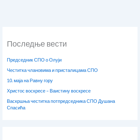
Последње вести
Председник СПО о Олуји
Честитка члановима и присталицама СПО
10. маја на Равну гору
Христос воскресе – Ваистину воскресе
Васкршња честитка потпредседника СПО Душана
Спасића