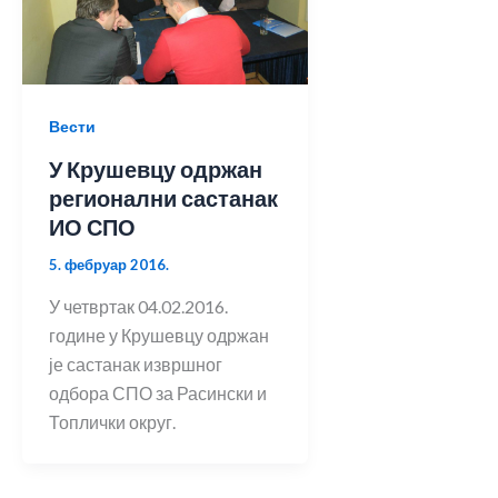
Вести
У Крушевцу одржан
регионални састанак
ИО СПО
5. фебруар 2016.
У четвртак 04.02.2016.
године у Крушевцу одржан
је састанак извршног
одбора СПО за Расински и
Топлички округ.