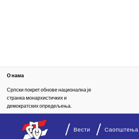
О нама
Српски покрет обнове национална је
странка монархистичких и
демократских опредељења.
Вести
Саопштења