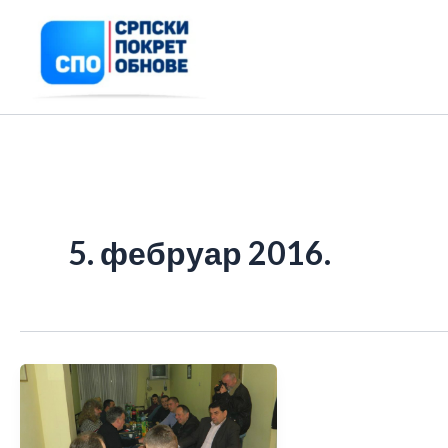
Пређи
на
садржај
5. фебруар 2016.