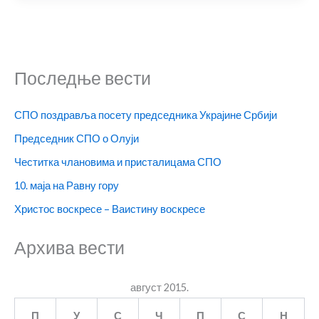
Последње вести
СПО поздравља посету председника Украјине Србији
Председник СПО о Олуји
Честитка члановима и присталицама СПО
10. маја на Равну гору
Христос воскресе – Ваистину воскресе
Архива вести
август 2015.
П
У
С
Ч
П
С
Н