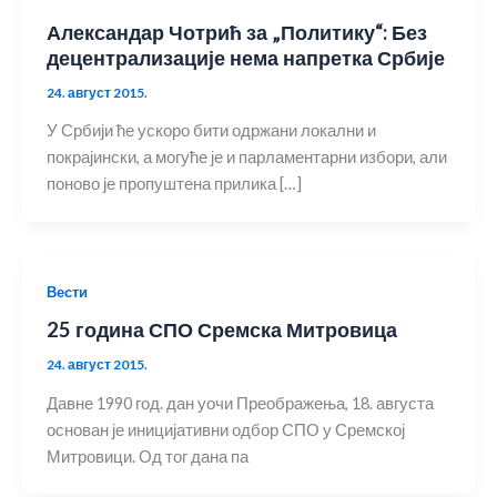
Александар Чотрић за „Политику“: Без
децентрализације нема напретка Србије
24. август 2015.
У Србији ће ускоро бити одржани локални и
покрајински, а могуће је и парламентарни избори, али
поново је пропуштена прилика […]
Вести
25 година СПО Сремска Митровица
24. август 2015.
Давне 1990 год. дан уочи Преображења, 18. августа
основан је иницијативни одбор СПО у Сремској
Митровици. Од тог дана па