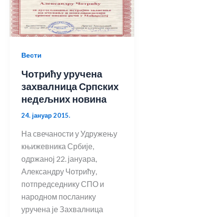
Вести
Чотрићу уручена
захвалница Српских
недељних новина
24. јануар 2015.
На свечаности у Удружењу
књижевника Србије,
одржаној 22. јануара,
Александру Чотрићу,
потпредседнику СПО и
народном посланику
уручена је Захвалница