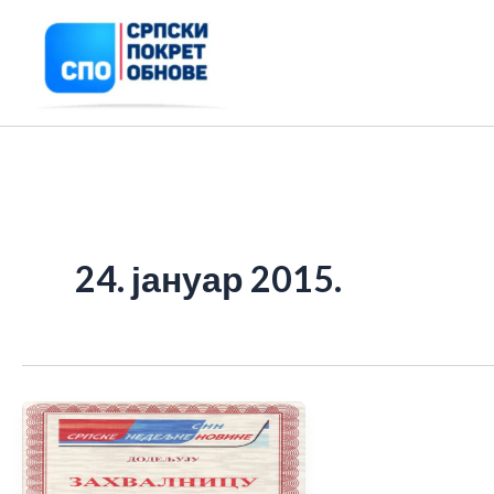
Пређи
на
садржај
24. јануар 2015.