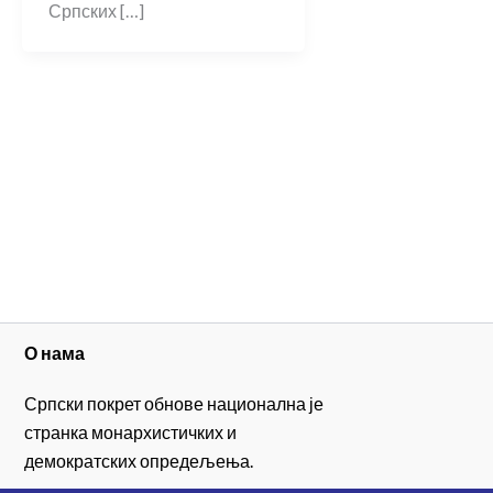
Српских […]
О нама
Српски покрет обнове национална је
странка монархистичких и
демократских опредељења.